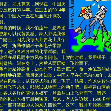
明史。如此算来，到现在，中国历
史应该有5014年。在过去的5014年
间，中国人一直在流血流汗搞发
明。
年青的时候，我不怕流汗，总希望
想象可以代替灵感。家人都说我像
个隐士，因为我每天都要花上几个
小时，折腾作物种子和电子零部
件，进行各种各样的化学试验。我
曾经在暴风雨中放风筝引闪电。十岁的时候，我用绳子、
制翅膀、绑在身上，然后从两层楼上飞跳而下。
我当时精神高涨，却奈何不了重力原理。像一块笨重的砖
地触地碰壁。我后来才知道，中国人早在公元前400年，
绑在风筝上，从石塔式的山顶上飞下。结果，均以失败告
既然飞不起来，那就试试地面上的动作吧。跟福建山区的
过各式各样的两轮木板车，然后从山上飞奔而下。我还一
造的风力木板车感到骄傲。后来，有人告诉我，1500多
过一部可装载30人的风力四轮车。这下，我才开始有些