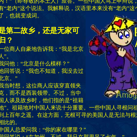
内！”（即尊敬的本土人）应答。一些中国人马上申辩说，
有“老内”这个说法。我解释说，汉语里本来没有“老内”
了，也就变成词。
是第二故乡，还是无家可
归？
一位商人自豪地告诉我：“我是北京
人”。
我问他：“北京是什么模样？”
他回答说：“我也不知道，我没去过
北京。”
我当时想，这位商人应该穿直领夹
克，而不是西装领带。不过，当中
国人谈及故乡时，他们指的是“祖籍
地”。祖籍地对中国人来说十分重要。一些中国人寻根问
到上百年之遥。在这方面，无根可寻的美国人是无法与根
相比的。
中国人总爱问我：“你的家在哪里？”