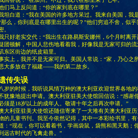
我回答说：“在加州。不过，我只在那里呆了七年。”
他们马上反问道：“你的家到底在哪里？”
我坦白道：“我在美国的许多地方呆过。我来自美国，我是
“那么，你到底是在哪里出生的呢？”他们穷追不舍，似乎
密。
我只好老实交代：“我出生在路易斯安娜州，6个月时离开
疑团顿解，中国人悲伤地看着我，好像我是无家可归的流
矶东区街边的纸皮箱里。
事实上，我并不是无家可归。美国人常说：“家，乃心之所
思大多放在了福建——我的第二故乡。
遗传失误
八岁的时候，我听说风情万种的澳大利亚欢迎世界各地的
不犹豫地提出申请。澳大利亚驻美大使馆回信说：“感谢
必须是18岁以上的成年人。敬请十年之后再次申请。”
澳大利亚驻美大使馆还随信寄来了一大堆有关澳大利亚历
物的儿童书刊。我至今依然记得，其中一本彩绘书里，有
道：“现在，你可以看着书，学画袋鼠，袋熊和黑天鹅；
到远古时代的飞禽走兽。”