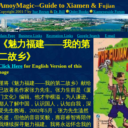
AmoyMagic--Guide to Xiamen & F
ujian
Copyright 2001-7 by
Sue Brown
&
Dr. Bill
Order Books
Xiamenguide Forum
Main Page
Business Links
Recreation Links
Google Search
E-mail
《魅力福建——我的第
二故乡》
Click Here
for English Version of this
page
谨将《魅力福建——我的第二故乡》献给
已故著名作家张力先生。张力生前是《厦
门文化》编辑。他才华横溢，为人谦逊。
鄙人了解中国，认识国人，认知自我，深
受先生教诲。2002年5月，张力先生溘然
长逝，但他的音容笑貌，雍容睿智将陪伴
我继续探寻魅力福建。我将永远怀念我的