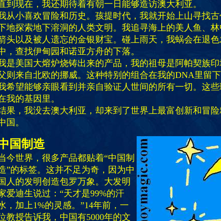
直到现在，我还期待着有朝一日能够造访澳大利亚。
我从小喜欢冒险和历史。孩提时代，我就开始上山寻找古
下地探索地下溶洞的人类文明。我追寻海上的美人鱼、林
箭头以及被人遗忘的金银财宝。碰上雨天，我蜗会在退色
中，查找伊甸园和诺亚方舟的下落。
我是美国大熔炉烧铸出来的产品，我的祖母是阿帕契族印
父则来自北欧的挪威。这种特别的组合在我的DNA里留
我希望能够亲眼看到并亲自验证人世间的所有一切。这些
在我的基因里。
结果，我没去澳大利亚，却来到了世界上最富创新和冒险
中国。
中国制造
当今世界，很多产品都贴着“中国制
造”的标签。这并不足为奇，因为中
国人的发明创造包罗万象。大发明
家爱迪生说过：“天才是99%的汗
水，加上1%的灵感。”14年前，一
位教授告诉我，中国有5000年的文