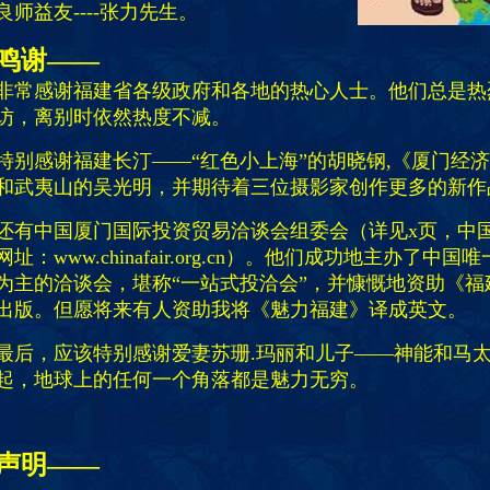
良师益友----张力先生。
鸣谢——
非常感谢福建省各级政府和各地的热心人士。他们总是热
访，离别时依然热度不减。
特别感谢福建长汀——“红色小上海”的胡晓钢,《厦门经
和武夷山的吴光明，并期待着三位摄影家创作更多的新作
还有中国厦门国际投资贸易洽谈会组委会（详见x页，中国“
网址：www.chinafair.org.cn）。他们成功地主办了中
为主的洽谈会，堪称“一站式投洽会”，并慷慨地资助《福
出版。但愿将来有人资助我将《魅力福建》译成英文。
最后，应该特别感谢爱妻苏珊.玛丽和儿子——神能和马
起，地球上的任何一个角落都是魅力无穷。
声明——