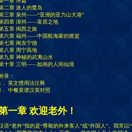
第一章 序篇
第二章 迷人的鹭岛
第三章 泉州——“亚洲的亚力山大港”
第四章 漳州——富庶之地
第五章 闽西之旅
第六章 福州——中国航海家的摇篮
第七章 闽东宁德
第八章 周宁高地
第九章 神秘的武夷山水
第十章 三明——如画的人间仙境
附录：
1． 英文惯用法注释
2． 中餐菜谱汉英对照
第一章
欢迎老外！
汉语“老外”指的是“尊敬的外来客人”或“外国人”。我常以