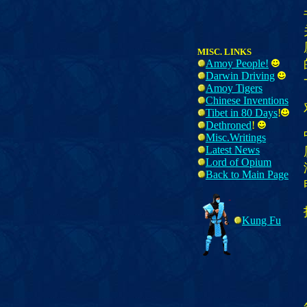
MISC. LINKS
Amoy People!
Darwin Driving
Amoy Tigers
Chinese Inventions
Tibet in 80 Days
!
Dethroned
!
Misc.Writings
Latest News
Lord of Opium
Back to Main Page
Kung Fu