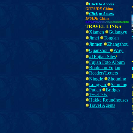
Click
to Access
OUTSIDE
China
Click
to Access
INSIDE
China
TRAVEL LINKS
Xiamen
Gulangyu
Jimei
Tong'an
Jinmen
Z
hangzhou
Quanzhou
Wuyi
#1Fujian Sites
!
Fujian Foto Album
Books on Fujian
Readers'Letters
Ningde
Zhouning
Longyan
Sanming
Putian
Bridges
Travel Info,
Hakka Roundhouses
Travel Agents