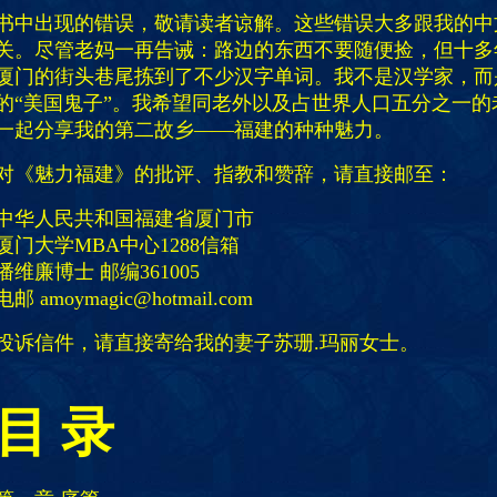
书中出现的错误，敬请读者谅解。这些错误大多跟我的中
关。尽管老妈一再告诫：路边的东西不要随便捡，但十多
厦门的街头巷尾拣到了不少汉字单词。我不是汉学家，而
的“美国鬼子”。我希望同老外以及占世界人口五分之一的
一起分享我的第二故乡——福建的种种魅力。
对《魅力福建》的批评、指教和赞辞，请直接邮至：
中华人民共和国福建省厦门市
厦门大学MBA中心1288信箱
潘维廉博士 邮编361005
电邮 amoymagic@hotmail.com
投诉信件，请直接寄给我的妻子苏珊.玛丽女士。
目 录