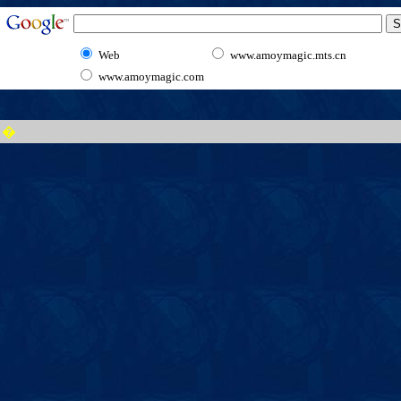
Web
www.amoymagic.mts.cn
www.amoymagic.com
�