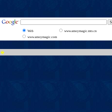
Web
www.amoymagic.mts.cn
www.amoymagic.com
�