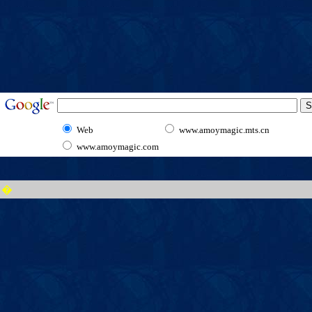
Web
www.amoymagic.mts.cn
www.amoymagic.com
�