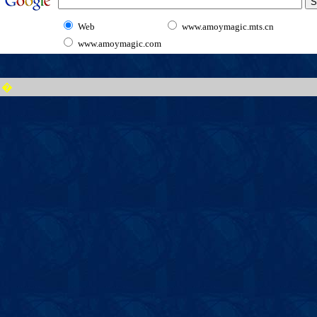
Web
www.amoymagic.mts.cn
www.amoymagic.com
�