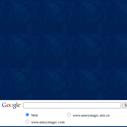
Web
www.amoymagic.mts.cn
www.amoymagic.com