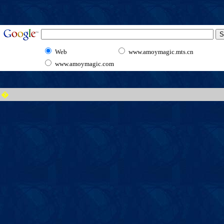
Web
www.amoymagic.mts.cn
www.amoymagic.com
�