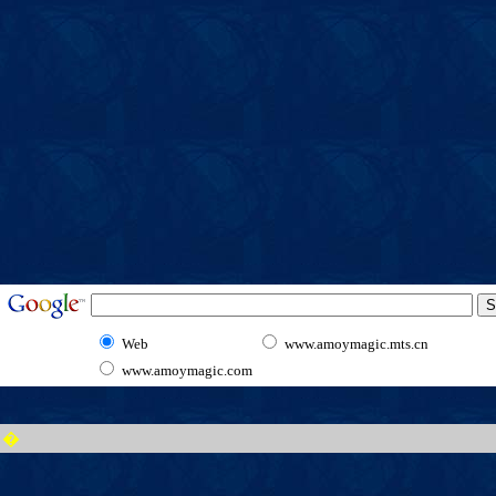
Web
www.amoymagic.mts.cn
www.amoymagic.com
�